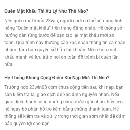
Quên Mật Khẩu Thì Xử Lý Như Thế Nào?
Nếu quên mật khẩu 23win, người chơi có thể sử dụng tính
năng “Quên mật khẩu” trên trang đăng nhập. Hệ thống sẽ
hướng dẫn từng bước để bạn tạo lại mật khẩu mới an
toàn. Quá trình này thường cần xác nhận thông tin cá nhân
nhằm đảm bảo quyền sở hữu tài khoản. Nên chọn mật
khẩu mạnh và lưu trữ ở nơi an toàn để tránh bị quên lần
nữa.
Hệ Thống Không Cộng Điểm Khi Nạp Mới Thì Nên?
Trường hợp 23win08 com chưa cộng tiền sau khi nạp, bạn
cần kiểm tra lại giao dịch để xác định nguyên nhân. Nếu
giao dịch thành công nhưng chưa được ghi nhận, hãy liên
hệ ngay bộ phận hỗ trợ kèm bằng chứng thanh toán. Hệ
thống sẽ kiểm tra và xử lý trong thời gian sớm nhất để đảm
bảo quyền lợi cho bạn.