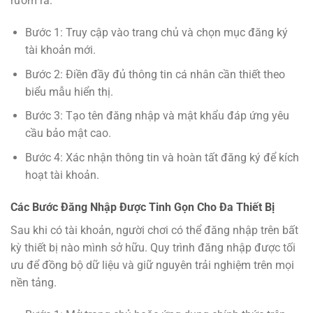
rườm rà.
Bước 1: Truy cập vào trang chủ và chọn mục đăng ký
tài khoản mới.
Bước 2: Điền đầy đủ thông tin cá nhân cần thiết theo
biểu mẫu hiển thị.
Bước 3: Tạo tên đăng nhập và mật khẩu đáp ứng yêu
cầu bảo mật cao.
Bước 4: Xác nhận thông tin và hoàn tất đăng ký để kích
hoạt tài khoản.
Các Bước Đăng Nhập Được Tinh Gọn Cho Đa Thiết Bị
Sau khi có tài khoản, người chơi có thể đăng nhập trên bất
kỳ thiết bị nào mình sở hữu. Quy trình đăng nhập được tối
ưu để đồng bộ dữ liệu và giữ nguyên trải nghiệm trên mọi
nền tảng.