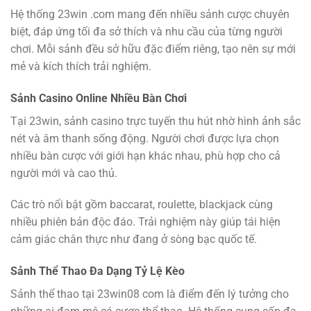
Hệ thống 23win .com mang đến nhiều sảnh cược chuyên
biệt, đáp ứng tối đa sở thích và nhu cầu của từng người
chơi. Mỗi sảnh đều sở hữu đặc điểm riêng, tạo nên sự mới
mẻ và kích thích trải nghiệm.
Sảnh Casino Online Nhiều Bàn Chơi
Tại 23win, sảnh casino trực tuyến thu hút nhờ hình ảnh sắc
nét và âm thanh sống động. Người chơi được lựa chọn
nhiều bàn cược với giới hạn khác nhau, phù hợp cho cả
người mới và cao thủ.
Các trò nổi bật gồm baccarat, roulette, blackjack cùng
nhiều phiên bản độc đáo. Trải nghiệm này giúp tái hiện
cảm giác chân thực như đang ở sòng bạc quốc tế.
Sảnh Thể Thao Đa Dạng Tỷ Lệ Kèo
Sảnh thể thao tại 23win08 com là điểm đến lý tưởng cho