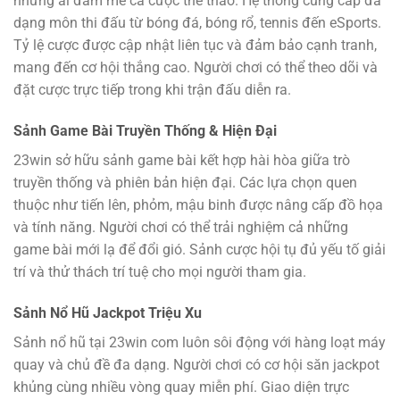
những ai đam mê cá cược thể thao. Hệ thống cung cấp đa
dạng môn thi đấu từ bóng đá, bóng rổ, tennis đến eSports.
Tỷ lệ cược được cập nhật liên tục và đảm bảo cạnh tranh,
mang đến cơ hội thắng cao. Người chơi có thể theo dõi và
đặt cược trực tiếp trong khi trận đấu diễn ra.
Sảnh Game Bài Truyền Thống & Hiện Đại
23win sở hữu sảnh game bài kết hợp hài hòa giữa trò
truyền thống và phiên bản hiện đại. Các lựa chọn quen
thuộc như tiến lên, phỏm, mậu binh được nâng cấp đồ họa
và tính năng. Người chơi có thể trải nghiệm cả những
game bài mới lạ để đổi gió. Sảnh cược hội tụ đủ yếu tố giải
trí và thử thách trí tuệ cho mọi người tham gia.
Sảnh Nổ Hũ Jackpot Triệu Xu
Sảnh nổ hũ tại 23win com luôn sôi động với hàng loạt máy
quay và chủ đề đa dạng. Người chơi có cơ hội săn jackpot
khủng cùng nhiều vòng quay miễn phí. Giao diện trực