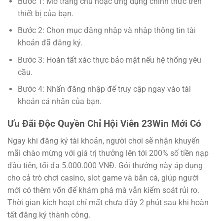
Bước 1: Mở trang chủ hoặc ứng dụng chính thức trên
thiết bị của bạn.
Bước 2: Chọn mục đăng nhập và nhập thông tin tài
khoản đã đăng ký.
Bước 3: Hoàn tất xác thực bảo mật nếu hệ thống yêu
cầu.
Bước 4: Nhấn đăng nhập để truy cập ngay vào tài
khoản cá nhân của bạn.
Ưu Đãi Độc Quyền Chỉ Hội Viên 23Win Mới Có
Ngay khi đăng ký tài khoản, người chơi sẽ nhận khuyến
mãi chào mừng với giá trị thưởng lên tới 200% số tiền nạp
đầu tiên, tối đa 5.000.000 VNĐ. Gói thưởng này áp dụng
cho cả trò chơi casino, slot game và bắn cá, giúp người
mới có thêm vốn để khám phá mà vẫn kiểm soát rủi ro.
Thời gian kích hoạt chỉ mất chưa đầy 2 phút sau khi hoàn
tất đăng ký thành công.