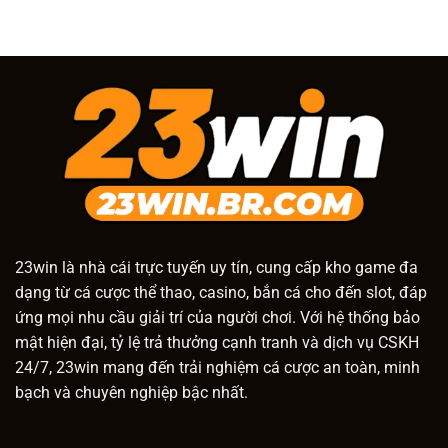
23win
là nhà cái trực tuyến uy tín, cung cấp kho game đa
dạng từ cá cược thể thao, casino, bắn cá cho đến slot, đáp
ứng mọi nhu cầu giải trí của người chơi. Với hệ thống bảo
mật hiện đại, tỷ lệ trả thưởng cạnh tranh và dịch vụ CSKH
24/7, 23win mang đến trải nghiệm cá cược an toàn, minh
bạch và chuyên nghiệp bậc nhất.