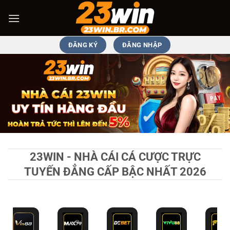
Bỏ
qua
nội
dung
ĐĂNG KÝ
ĐĂNG NHẬP
23WIN - NHÀ CÁI CÁ CƯỢC TRỰC
TUYẾN ĐẲNG CẤP BẬC NHẤT 2026