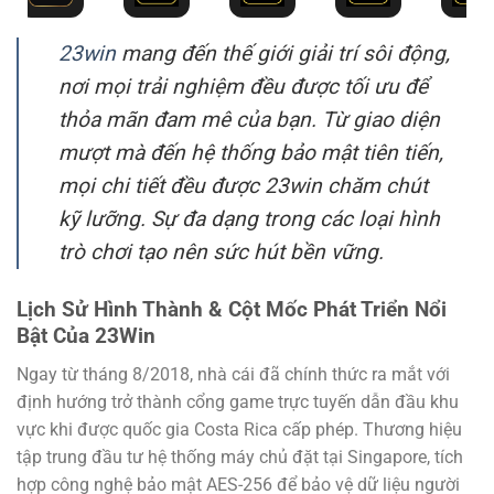
23win
mang đến thế giới giải trí sôi động,
nơi mọi trải nghiệm đều được tối ưu để
thỏa mãn đam mê của bạn. Từ giao diện
mượt mà đến hệ thống bảo mật tiên tiến,
mọi chi tiết đều được 23win chăm chút
kỹ lưỡng. Sự đa dạng trong các loại hình
trò chơi tạo nên sức hút bền vững.
Lịch Sử Hình Thành & Cột Mốc Phát Triển Nổi
Bật Của 23Win
Ngay từ tháng 8/2018, nhà cái đã chính thức ra mắt với
định hướng trở thành cổng game trực tuyến dẫn đầu khu
vực khi được quốc gia Costa Rica cấp phép. Thương hiệu
tập trung đầu tư hệ thống máy chủ đặt tại Singapore, tích
hợp công nghệ bảo mật AES-256 để bảo vệ dữ liệu người