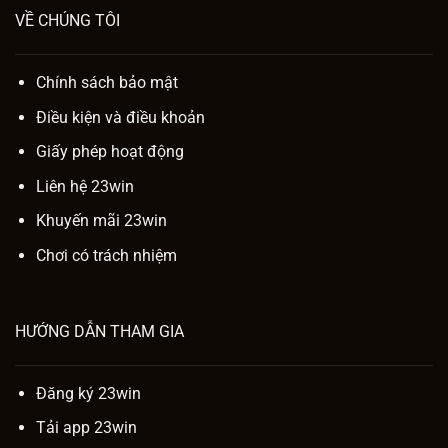
VỀ CHÚNG TÔI
Chính sách bảo mật
Điều kiện và điều khoản
Giấy phép hoạt động
Liên hệ 23win
Khuyến mãi 23win
Chơi có trách nhiệm
HƯỚNG DẪN THAM GIA
Đăng ký 23win
Tải app 23win