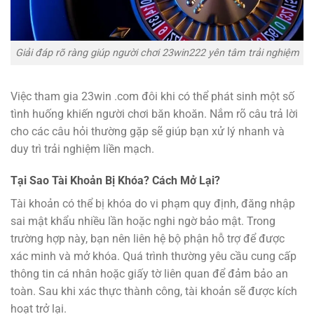
Giải đáp rõ ràng giúp người chơi 23win222 yên tâm trải nghiệm
Việc tham gia 23win .com đôi khi có thể phát sinh một số
tình huống khiến người chơi băn khoăn. Nắm rõ câu trả lời
cho các câu hỏi thường gặp sẽ giúp bạn xử lý nhanh và
duy trì trải nghiệm liền mạch.
Tại Sao Tài Khoản Bị Khóa? Cách Mở Lại?
Tài khoản có thể bị khóa do vi phạm quy định, đăng nhập
sai mật khẩu nhiều lần hoặc nghi ngờ bảo mật. Trong
trường hợp này, bạn nên liên hệ bộ phận hỗ trợ để được
xác minh và mở khóa. Quá trình thường yêu cầu cung cấp
thông tin cá nhân hoặc giấy tờ liên quan để đảm bảo an
toàn. Sau khi xác thực thành công, tài khoản sẽ được kích
hoạt trở lại.