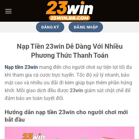
Bỏ
qua
nội
dung
ĐĂNG KÝ
ĐĂNG NHẬP
Nạp Tiền 23win Dễ Dàng Với Nhiều
Phương Thức Thanh Toán
Nạp tiền 23win
mang đến cho người chơi sự tiện lợi tối đa
khi tham gia cá cược trực tuyến. Tốc độ xử lý nhanh, bảo
mật cao và nhiều ưu đãi đi kèm giúp bạn thêm phần hứng
khởi. Mỗi giao dịch đều được
23win
giám sát chặt chẽ để
đảm bảo an toàn tuyệt đối.
Hướng dẫn nạp tiền 23win cho người chơi mới
bắt đầu