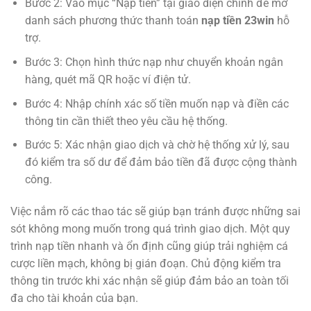
Bước 2: Vào mục “Nạp tiền” tại giao diện chính để mở
danh sách phương thức thanh toán
nạp tiền 23win
hỗ
trợ.
Bước 3: Chọn hình thức nạp như chuyển khoản ngân
hàng, quét mã QR hoặc ví điện tử.
Bước 4: Nhập chính xác số tiền muốn nạp và điền các
thông tin cần thiết theo yêu cầu hệ thống.
Bước 5: Xác nhận giao dịch và chờ hệ thống xử lý, sau
đó kiểm tra số dư để đảm bảo tiền đã được cộng thành
công.
Việc nắm rõ các thao tác sẽ giúp bạn tránh được những sai
sót không mong muốn trong quá trình giao dịch. Một quy
trình nạp tiền nhanh và ổn định cũng giúp trải nghiệm cá
cược liền mạch, không bị gián đoạn. Chủ động kiểm tra
thông tin trước khi xác nhận sẽ giúp đảm bảo an toàn tối
đa cho tài khoản của bạn.