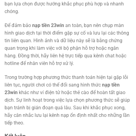
bạn lựa chọn được hướng khắc phục phù hợp và nhanh
chóng.
Để đảm bảo
nạp tiền 23win
an toàn, bạn nên chụp màn
hình giao dịch tại thời điểm gặp sự cố và lưu lại các thông
tin liên quan. Hình ảnh và dữ liệu này sẽ là bằng chứng
quan trọng khi làm việc với bộ phận hỗ trợ hoặc ngân
hàng. Đồng thời, hãy liên hệ trực tiếp qua kênh chat hoặc
hotline để nhân viên hỗ trợ xử lý.
Trong trường hợp phương thức thanh toán hiện tại gặp lỗi
liên tục, người chơi có thể đổi sang hình thức
nạp tiền
23win
khác như ví điện tử hoặc thẻ cào để hoàn tất giao
dịch. Sự linh hoạt trong việc lựa chọn phương thức sẽ giúp
bạn tránh bị gián đoạn quá lâu. Sau khi khắc phục xong,
hãy cân nhắc lưu lại kênh nạp ổn định nhất cho những lần
tiếp theo.