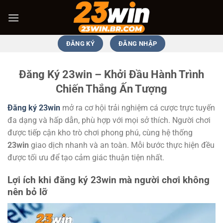
Bỏ
qua
nội
dung
ĐĂNG KÝ
ĐĂNG NHẬP
Đăng Ký 23win – Khởi Đầu Hành Trình
Chiến Thắng Ấn Tượng
Đăng ký 23win
mở ra cơ hội trải nghiệm cá cược trực tuyến
đa dạng và hấp dẫn, phù hợp với mọi sở thích. Người chơi
được tiếp cận kho trò chơi phong phú, cùng hệ thống
23win
giao dịch nhanh và an toàn. Mỗi bước thực hiện đều
được tối ưu để tạo cảm giác thuận tiện nhất.
Lợi ích khi đăng ký 23win mà người chơi không
nên bỏ lỡ