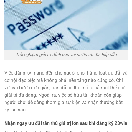
Trải nghiệm giải trí đỉnh cao với nhiều ưu đãi hấp dẫn
Việc đăng ký
mang đến cho người chơi hàng loạt ưu đãi và
cơ hội đặc biệt mà không phải nền tảng nào cũng có. Chỉ
với vài bước đơn giản, bạn đã có thể mở ra cả một thế giới
giải trí đa dạng. Ngoài ra, việc sở hữu tài khoản còn giúp
người chơi dễ dàng tham gia sự kiện và nhận thưởng bất
kỳ lúc nào.
Nhận ngay ưu đãi tân thủ giá trị lớn sau khi đăng ký 23win