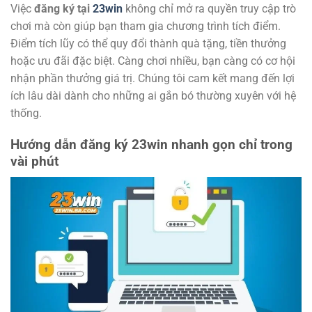
Việc
đăng ký tại
23win
không chỉ mở ra quyền truy cập trò
chơi mà còn giúp bạn tham gia chương trình tích điểm.
Điểm tích lũy có thể quy đổi thành quà tặng, tiền thưởng
hoặc ưu đãi đặc biệt. Càng chơi nhiều, bạn càng có cơ hội
nhận phần thưởng giá trị. Chúng tôi cam kết mang đến lợi
ích lâu dài dành cho những ai gắn bó thường xuyên với hệ
thống.
Hướng dẫn đăng ký 23win nhanh gọn chỉ trong
vài phút