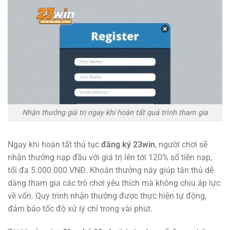
Nhận thưởng giá trị ngay khi hoàn tất quá trình tham gia
Ngay khi hoàn tất thủ tục
đăng ký 23win
, người chơi sẽ
nhận thưởng nạp đầu với giá trị lên tới 120% số tiền nạp,
tối đa 5.000.000 VNĐ. Khoản thưởng này giúp tân thủ dễ
dàng tham gia các trò chơi yêu thích mà không chịu áp lực
về vốn. Quy trình nhận thưởng được thực hiện tự động,
đảm bảo tốc độ xử lý chỉ trong vài phút.