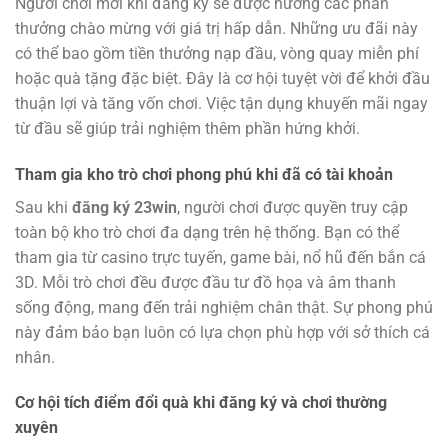
Người chơi mới khi đăng ký
sẽ được hưởng các phần
thưởng chào mừng với giá trị hấp dẫn. Những ưu đãi này
có thể bao gồm tiền thưởng nạp đầu, vòng quay miễn phí
hoặc quà tặng đặc biệt. Đây là cơ hội tuyệt vời để khởi đầu
thuận lợi và tăng vốn chơi. Việc tận dụng khuyến mãi ngay
từ đầu sẽ giúp trải nghiệm thêm phần hứng khởi.
Tham gia kho trò chơi phong phú khi đã có tài khoản
Sau khi
đăng ký 23win
, người chơi được quyền truy cập
toàn bộ kho trò chơi đa dạng trên hệ thống. Bạn có thể
tham gia từ casino trực tuyến, game bài, nổ hũ đến bắn cá
3D. Mỗi trò chơi đều được đầu tư đồ họa và âm thanh
sống động, mang đến trải nghiệm chân thật. Sự phong phú
này đảm bảo bạn luôn có lựa chọn phù hợp với sở thích cá
nhân.
Cơ hội tích điểm đổi quà khi đăng ký và chơi thường
xuyên