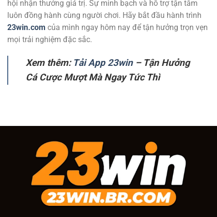
hội nhận thưởng giá trị. Sự minh bạch và hỗ trợ tận tâm
luôn đồng hành cùng người chơi. Hãy bắt đầu hành trình
23win.com
của mình ngay hôm nay để tận hưởng trọn vẹn
mọi trải nghiệm đặc sắc.
Xem thêm:
Tải App 23win
– Tận Hưởng
Cá Cược Mượt Mà Ngay Tức Thì