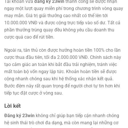
Tài khoản vừa
đăng ký 23win
thành công sẽ được nhận
ngay một lượt quay miễn phí trong chương trình vòng quay
may mắn. Giá trị giải thưởng cao nhất có thể lên tới
10.000.000 VNĐ và được cộng trực tiếp vào số dư. Tất cả
phần thưởng trúng quay đều không yêu cầu doanh thu
cược quá cao để rút tiền.
Ngoài ra, tân thủ còn được hưởng hoàn tiền 100% cho lần
cược thua đầu tiên, tối đa 2.000.000 VNĐ. Chính sách này
tạo cảm giác an toàn khi bắt đầu trải nghiệm, tránh việc
mất toàn bộ vốn ngay lập tức. Khoản hoàn tiền sẽ được
cộng nhanh chóng sau khi hệ thống xác nhận kết quả.
Bước đệm này rất quan trọng để người chơi tự tin hơn khi
tiếp tục đặt cược ở vòng sau.
Lời kết
Đăng ký 23win
không chỉ giúp bạn tiếp cận nhanh chóng
hệ sinh thái trò chơi đa dạng, mà còn mang lại những cơ