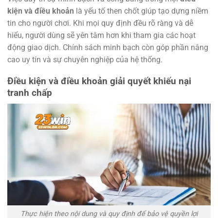
kiện và điều khoản
là yếu tố then chốt giúp tạo dựng niềm
tin cho người chơi. Khi mọi quy định đều rõ ràng và dễ
hiểu, người dùng sẽ yên tâm hơn khi tham gia các hoạt
động giao dịch. Chính sách minh bạch còn góp phần nâng
cao uy tín và sự chuyên nghiệp của hệ thống.
Điều kiện và điều khoản giải quyết khiếu nại
tranh chấp
Thực hiện theo nội dung và quy định để bảo vệ quyền lợi