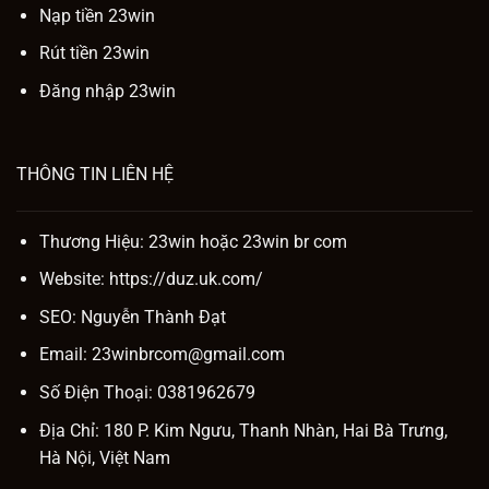
Nạp tiền 23win
Rút tiền 23win
Đăng nhập 23win
THÔNG TIN LIÊN HỆ
Thương Hiệu: 23win hoặc
23win br com
Website:
https://duz.uk.com/
SEO:
Nguyễn Thành Đạt
Email:
23winbrcom@gmail.com
Số Điện Thoại: 0381962679
Địa Chỉ: 180 P. Kim Ngưu, Thanh Nhàn, Hai Bà Trưng,
Hà Nội, Việt Nam