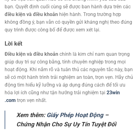
bạn. Quyết định cuối cùng sẽ được ban hành dựa trên các
điều kiện và điều khoản
hiện hành. Trong trường hợp
không đồng ý, bạn vẫn có quyền gửi kháng nghị theo đúng
quy trình được công bố để được xem xét lại.
Lời kết
Điều kiện và điều khoản
chính là kim chỉ nam quan trọng
giúp duy trì sự công bằng, tính chuyên nghiệp trong mọi
hoạt động. Khi nắm rõ và tuân thủ các nguyên tắc này, bạn
sẽ có một hành trình trải nghiệm an toàn, trọn vẹn. Hãy chủ
động tìm hiểu kỹ lưỡng và áp dụng đúng cách để tối ưu
hóa lợi ích cũng như tận hưởng trải nghiệm tại
23win
.com
trọn vẹn nhất.
Xem thêm:
Giấy Phép Hoạt Động
–
Chứng Nhận Cho Sự Uy Tín Tuyệt Đối