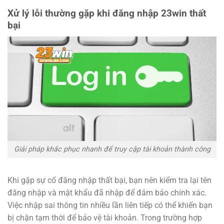
Xử lý lỗi thường gặp khi đăng nhập 23win thất
bại
Giải pháp khắc phục nhanh để truy cập tài khoản thành công
Khi gặp sự cố đăng nhập
thất bại, bạn nên kiểm tra lại tên
đăng nhập và mật khẩu đã nhập để đảm bảo chính xác.
Việc nhập sai thông tin nhiều lần liên tiếp có thể khiến bạn
bị chặn tạm thời để bảo vệ tài khoản. Trong trường hợp