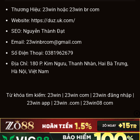
Thương Hiệu: 23win hoặc
23win br com
Website:
https://duz.uk.com/
SEO:
Nguyễn Thành Đạt
Email:
23winbrcom@gmail.com
Số Điện Thoại: 0381962679
Địa Chỉ: 180 P. Kim Ngưu, Thanh Nhàn, Hai Bà Trưng,
Hà Nội, Việt Nam
Từ khóa tìm kiếm:
23win
|
23win com
|
23win đăng nhập
|
23win app
|
23win .com
|
23win08 com
Copyright 2026 ©
23win.com